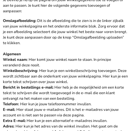
Je bevind je nu op de pagina om jouw winkelgegevens toe te voegen of
aan te passen. Je kunt hier de volgende gegevens toevoegen of
aanpassen:
Omslagafbeelding:
Dit is de afbeelding die te zien is in de linker zijbalk
van jouw winkelpagina en het onderste informatie blok. Zorg ervoor dat
je een afbeelding selecteert die jouw winkel het beste naar voren brengt.
Je kunt deze aanpassen door op de knop “Omslagafbeelding uploaden”
te klikken.
Algemeen
Winkel naam:
Hier komt jouw winkel naam te staan. In principe
veranderd deze nooit.
Winkelbeschrijving:
Hier kun je een winkelbeschrijving toevoegen. Deze
wordt zichtbaar aan de onderkant van jouw winkelpagina. Hier kun je een
korte tekst schrijven over jouw winkel.
Bericht in bestellings e-mail:
Hier heb je de mogelijkheid om een korte
tekst te schrijven die wordt toegevoegd in de e-mail die een klant
ontvangt na het maken van een bestelling.
Telefoon:
Hier kun je jouw telefoonnummer invullen.
E-mail:
Hier staat jouw e-mailadres. Dit is het e-mailadres van jouw
account en is niet aan te passen via deze pagina.
Extra E-mail:
Hier kun je een alternatief e-mailadres invullen.
Adres:
Hier kun je het adres van de winkel invullen. Het gaat om de