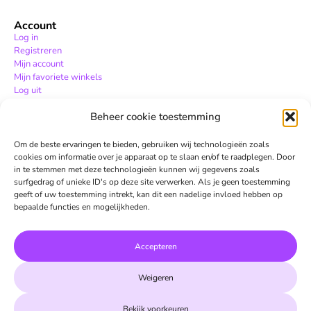
Account
Log in
Registreren
Mijn account
Mijn favoriete winkels
Log uit
Beheer cookie toestemming
Hulp
Hulpcentrum
Om de beste ervaringen te bieden, gebruiken wij technologieën zoals
Contact
cookies om informatie over je apparaat op te slaan en/of te raadplegen. Door
in te stemmen met deze technologieën kunnen wij gegevens zoals
surfgedrag of unieke ID's op deze site verwerken. Als je geen toestemming
geeft of uw toestemming intrekt, kan dit een nadelige invloed hebben op
bepaalde functies en mogelijkheden.
Accepteren
info@mooistewinkels.nl
085 060 9161
Weigeren
Spuiweg 59, 3311GT Dordrecht
KVK-nummer: 24366330
Btw-nummer: NL002031050B79
Bekijk voorkeuren