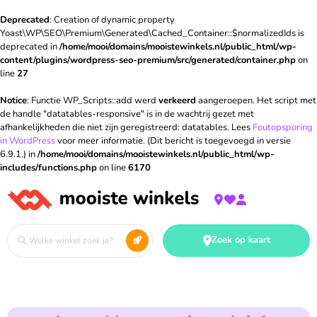
Deprecated
: Creation of dynamic property
Yoast\WP\SEO\Premium\Generated\Cached_Container::$normalizedIds is
deprecated in
/home/mooi/domains/mooistewinkels.nl/public_html/wp-
content/plugins/wordpress-seo-premium/src/generated/container.php
on
line
27
Notice
: Functie WP_Scripts::add werd
verkeerd
aangeroepen. Het script met
de handle "datatables-responsive" is in de wachtrij gezet met
afhankelijkheden die niet zijn geregistreerd: datatables. Lees
Foutopsporing
in WordPress
voor meer informatie. (Dit bericht is toegevoegd in versie
6.9.1.) in
/home/mooi/domains/mooistewinkels.nl/public_html/wp-
includes/functions.php
on line
6170
Zoek op kaart