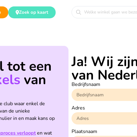
e
Zoek op kaart
Ja! Wij zi
 tot een
van Neder
els
van
Bedrijfsnaam
e club waar enkel de
Adres
van de unieke
ulier in en maak kans op
Plaatsnaam
proces verloopt
en wat