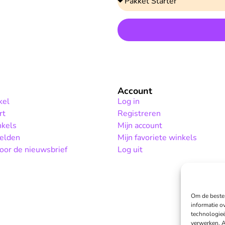
Account
kel
Log in
rt
Registreren
nkels
Mijn account
elden
Mijn favoriete winkels
or de nieuwsbrief
Log uit
Om de beste 
informatie o
technologieë
verwerken. A