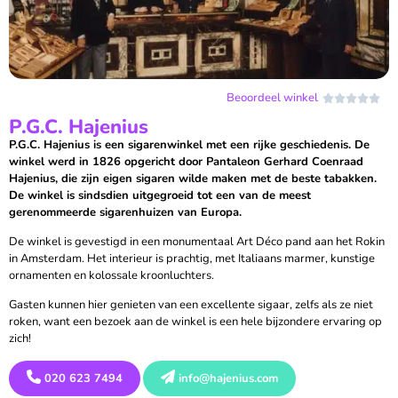
Beoordeel winkel





P.G.C. Hajenius
P.G.C. Hajenius is een sigarenwinkel met een rijke geschiedenis. De
winkel werd in 1826 opgericht door Pantaleon Gerhard Coenraad
Hajenius, die zijn eigen sigaren wilde maken met de beste tabakken.
De winkel is sindsdien uitgegroeid tot een van de meest
gerenommeerde sigarenhuizen van Europa.
De winkel is gevestigd in een monumentaal Art Déco pand aan het Rokin
in Amsterdam. Het interieur is prachtig, met Italiaans marmer, kunstige
ornamenten en kolossale kroonluchters.
Gasten kunnen hier genieten van een excellente sigaar, zelfs als ze niet
roken, want een bezoek aan de winkel is een hele bijzondere ervaring op
zich!
020 623 7494
info@hajenius.com