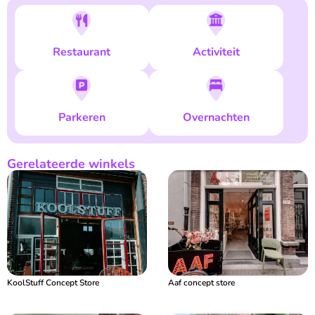
Restaurant
Activiteit
Parkeren
Overnachten
Gerelateerde winkels
KoolStuff Concept Store
Aaf concept store