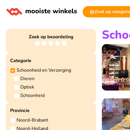
Zoek op categori
Scho
Zoek op beoordeling
Categorie
Schoonheid en Verzorging
Dieren




Schoonheid
BeauTec bou
Optiek
Schoonheid
Provincie
Noord-Brabant
Noord-Holland