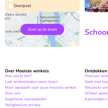




Overijssel
Dieren
Poshdogsp
Zoek op de kaart
Schoon
Over Mooiste winkels
Ontdekken
Hoe werkt het?
Vind een win
Laat winkelstraten weer leven
Zoek met kaa
Meer aandacht voor jouw mooiste winkel
Nieuwste wi
Over ons
Winkel aanm
Algemene voorwaarden
Aanmelden vo
Veiligheid en privacy