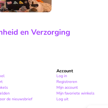

aradise
heid en Verzorging
Account
kel
Log in
rt
Registreren
nkels
Mijn account
elden
Mijn favoriete winkels
or de nieuwsbrief
Log uit