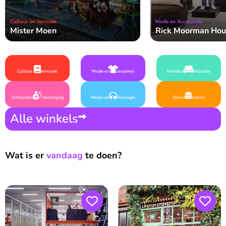
Cultuur en Vermaak
Mode en Accesoires
Mister Moen
Rick Moorman Hou
Cultuur en Vermaak
Mode en Accessoires
Interieur en Decoratie
Schoonheid en Verzorging
Media en Technologie
Eten en Drinken
Alle winkels
Wat is er
vandaag
te doen?