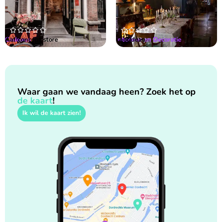










Cadeaus
Aaf concept store
Interieur en Decoratie
Le Rideau
Waar gaan we vandaag heen? Zoek het op
de kaart
!
Ik wil de kaart zien!